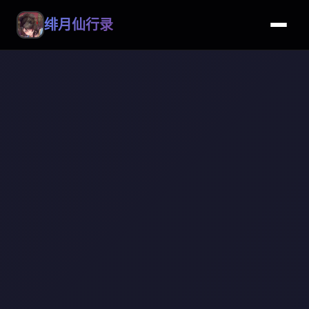
绯月仙行录