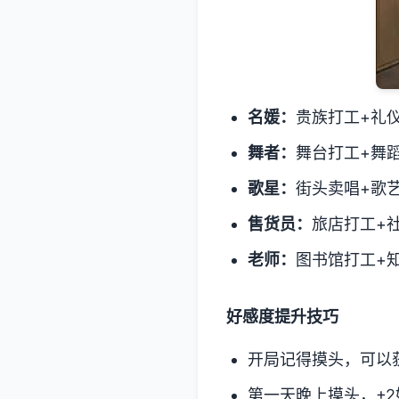
名媛：
贵族打工+礼
舞者：
舞台打工+舞
歌星：
街头卖唱+歌
售货员：
旅店打工+
老师：
图书馆打工+
好感度提升技巧
开局记得摸头，可以获
第一天晚上摸头，+2