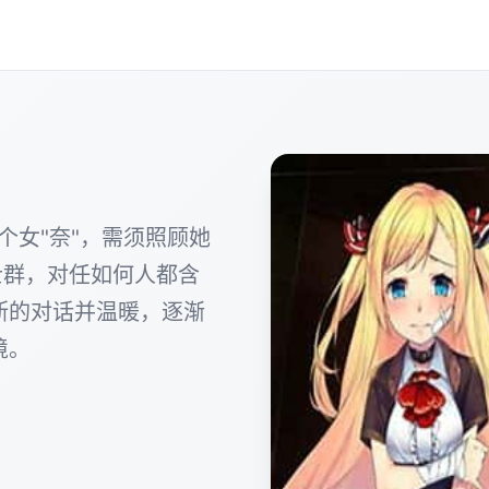
个女"奈"，需须照顾她
士群，对任如何人都含
断的对话并温暖，逐渐
境。