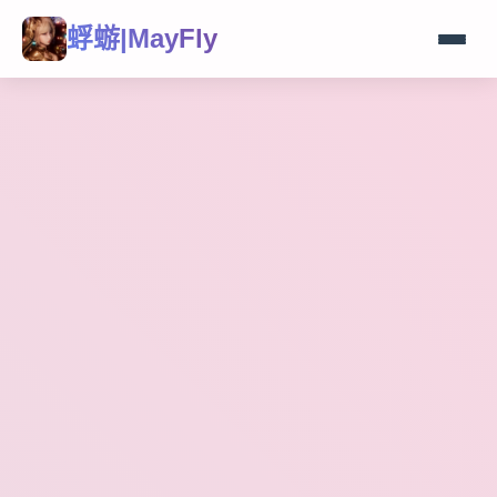
蜉蝣|MayFly