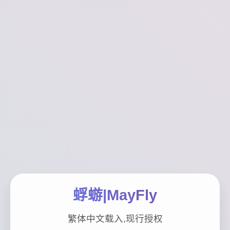
蜉蝣|MayFly
繁体中文载入,现行授权