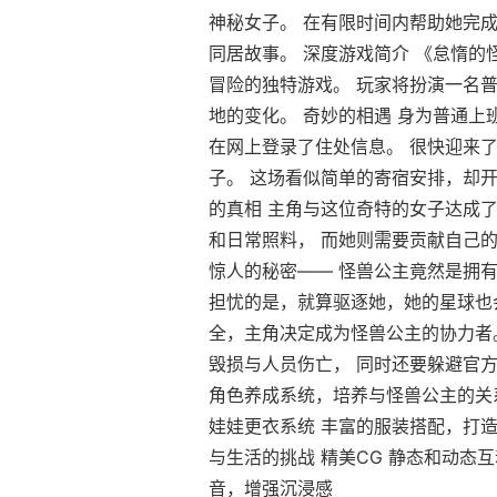
神秘女子。 在有限时间内帮助她完
同居故事。 深度游戏简介 《怠惰
冒险的独特游戏。 玩家将扮演一名
地的变化。 奇妙的相遇 身为普通
在网上登录了住处信息。 很快迎来了
子。 这场看似简单的寄宿安排，却开
的真相 主角与这位奇特的女子达成
和日常照料， 而她则需要贡献自己
惊人的秘密—— 怪兽公主竟然是拥有
担忧的是，就算驱逐她，她的星球也
全，主角决定成为怪兽公主的协力者
毁损与人员伤亡， 同时还要躲避官方
角色养成系统，培养与怪兽公主的关系
娃娃更衣系统 丰富的服装搭配，打造
与生活的挑战 精美CG 静态和动态
音，增强沉浸感