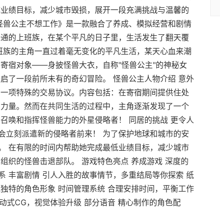
成业绩目标，减少城市毁损，展开一段充满挑战与温馨的
的怪兽公主不想工作》是一款融合了养成、模拟经营和剧情
普通的上班族，在某个平凡的日子里，生活发生了翻天覆
上班族的主角一直过着毫无变化的平凡生活，某天心血来潮
寄宿对象——身披怪兽大衣，自称"怪兽公主"的神秘女
启了一段前所未有的奇幻冒险。 怪兽公主人物介绍 意外
了一项特殊的交易协议。内容包括：在寄宿期间提供住处
的力量。然而在共同生活的过程中，主角逐渐发现了一个
召唤和指挥怪兽能力的外星侵略者！ 同居的挑战 更令人
会立刻派遣新的侵略者前来！ 为了保护地球和城市的安
。 在有限的时间内帮助她完成最低业绩目标，减少城市
组织的怪兽击退部队。 游戏特色亮点 养成游戏 深度的
 丰富剧情 引人入胜的故事情节，多重结局等你探索 纸
独特的角色形象 时间管理系统 合理安排时间，平衡工作
互动式CG，视觉体验升级 部分语音 精心制作的角色配