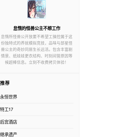
怠惰的怪兽公主不想工作
怠惰所怪兽公开放要不希望工操控属于这
份独特式的养就模拟竞技，品味与部星怪
兽公主的奇妙同居生长远活。包含丰富剧
情景、纸娃娃更衣结构、时刻间管原因等
候超棒信息。立刻不收费拷贝体验！
推荐
永恒世界
特工17
后宫酒店
继承遗产