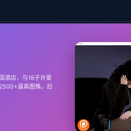
国酒店，与18子许爱
2500+逼真图像。后