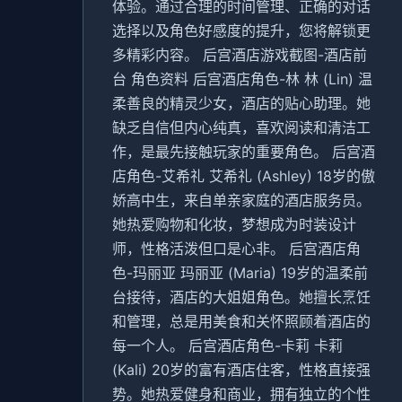
体验。通过合理的时间管理、正确的对话
选择以及角色好感度的提升，您将解锁更
多精彩内容。 后宫酒店游戏截图-酒店前
台 角色资料 后宫酒店角色-林 林 (Lin) 温
柔善良的精灵少女，酒店的贴心助理。她
缺乏自信但内心纯真，喜欢阅读和清洁工
作，是最先接触玩家的重要角色。 后宫酒
店角色-艾希礼 艾希礼 (Ashley) 18岁的傲
娇高中生，来自单亲家庭的酒店服务员。
她热爱购物和化妆，梦想成为时装设计
师，性格活泼但口是心非。 后宫酒店角
色-玛丽亚 玛丽亚 (Maria) 19岁的温柔前
台接待，酒店的大姐姐角色。她擅长烹饪
和管理，总是用美食和关怀照顾着酒店的
每一个人。 后宫酒店角色-卡莉 卡莉
(Kali) 20岁的富有酒店住客，性格直接强
势。她热爱健身和商业，拥有独立的个性