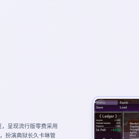
国语认证，呈现流行版零费采用
技，扮演典狱长久卡琳管