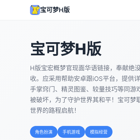
宝可梦H版
宝可梦H版
H版宝宏概梦官现面华语链接，奉献绝
收。应采用帮助安卓跟iOS平台，提供
手掌窍门、精灵图鉴、较量技巧等同游
被破坏，为了守护世界其和平！宝可梦
世界的路程启航！
角色扮演
手机游戏
模拟经营