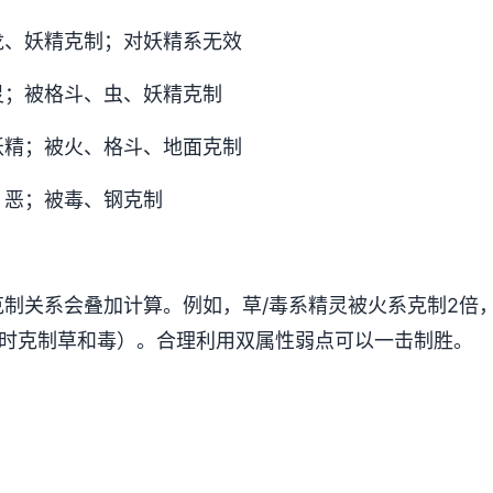
龙、妖精克制；对妖精系无效
灵；被格斗、虫、妖精克制
妖精；被火、格斗、地面克制
、恶；被毒、钢克制
制关系会叠加计算。例如，草/毒系精灵被火系克制2倍
同时克制草和毒）。合理利用双属性弱点可以一击制胜。