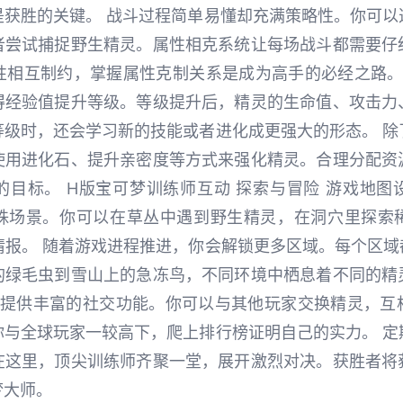
是获胜的关键。 战斗过程简单易懂却充满策略性。你可以
者尝试捕捉野生精灵。属性相克系统让每场战斗都需要仔
性相互制约，掌握属性克制关系是成为高手的必经之路。
得经验值提升等级。等级提升后，精灵的生命值、攻击力
等级时，还会学习新的技能或者进化成更强大的形态。 除
使用进化石、提升亲密度等方式来强化精灵。合理分配资
的目标。 H版宝可梦训练师互动 探索与冒险 游戏地图
殊场景。你可以在草丛中遇到野生精灵，在洞穴里探索
情报。 随着游戏进程推进，你会解锁更多区域。每个区
的绿毛虫到雪山上的急冻鸟，不同环境中栖息着不同的精
游戏提供丰富的社交功能。你可以与其他玩家交换精灵，互
你与全球玩家一较高下，爬上排行榜证明自己的实力。 定
在这里，顶尖训练师齐聚一堂，展开激烈对决。获胜者将
梦大师。