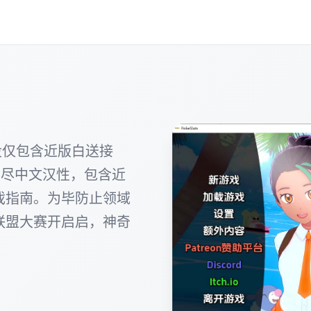
没仅包含近版白送接
详尽中文汉性，包含近
戏指南。为毕防止领域
联盟大赛开启启，神奇