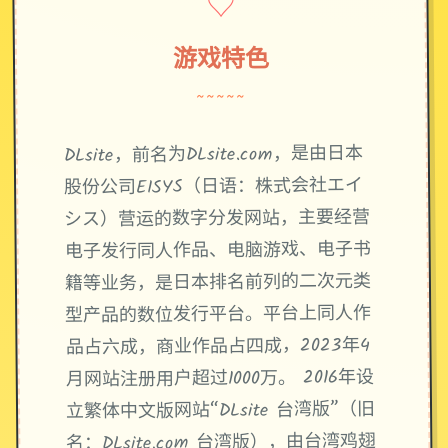
♡
游戏特色
~~~~~
DLsite，前名为DLsite.com，是由日本
股份公司EISYS（日语：株式会社エイ
シス）营运的数字分发网站，主要经营
电子发行同人作品、电脑游戏、电子书
籍等业务，是日本排名前列的二次元类
型产品的数位发行平台。平台上同人作
品占六成，商业作品占四成，2023年4
月网站注册用户超过1000万。 2016年设
立繁体中文版网站“DLsite 台湾版”（旧
名：DLsite.com 台湾版），由台湾鸡翅