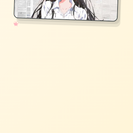
✧
♡
★
♥