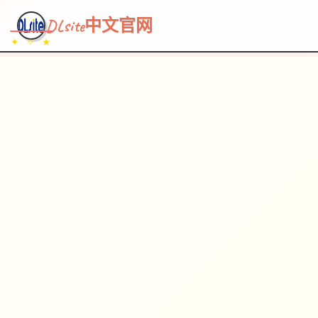
~~~
★
♡
✦
✧
♥
~
→
↗
DLsite中文官网
✦ ✧ ★