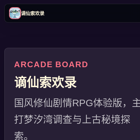
谪仙索欢录
ARCADE BOARD
谪仙索欢录
国风修仙剧情RPG体验版，
打梦汐湾调查与上古秘境探
索。