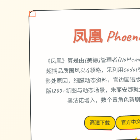
凤凰 Phoeni
《凤凰》算是由[美德]管理者[NoMe
超期品质国风SLG领略，采利用Godo
影处原因，细腻动态资料，官边国语版已推
版1200+新图与动态场景，朱丽安娜
奥法诺增入，数个置角色新
官方中
高速下载
→
✦