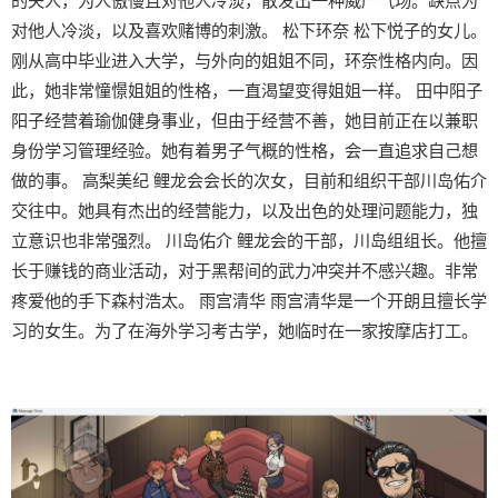
的夫人，为人傲慢且对他人冷淡，散发出一种威严气场。缺点为
对他人冷淡，以及喜欢赌博的刺激。 松下环奈 松下悦子的女儿。
刚从高中毕业进入大学，与外向的姐姐不同，环奈性格内向。因
此，她非常憧憬姐姐的性格，一直渴望变得姐姐一样。 田中阳子
阳子经营着瑜伽健身事业，但由于经营不善，她目前正在以兼职
身份学习管理经验。她有着男子气概的性格，会一直追求自己想
做的事。 高梨美纪 鲤龙会会长的次女，目前和组织干部川岛佑介
交往中。她具有杰出的经营能力，以及出色的处理问题能力，独
立意识也非常强烈。 川岛佑介 鲤龙会的干部，川岛组组长。他擅
长于赚钱的商业活动，对于黑帮间的武力冲突并不感兴趣。非常
疼爱他的手下森村浩太。 雨宫清华 雨宫清华是一个开朗且擅长学
习的女生。为了在海外学习考古学，她临时在一家按摩店打工。