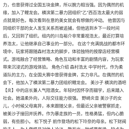
力，也曾获得过全国五块金牌，所以腕力相当强。因为偶然的机
缘，加入了鲤龙会。横滨第二暴力团组织"乙"西百浩太最大的弱
点就是好色，每次看到在意的美女就会有想做的冲动。 他曾因与
同组织干部的女人发生关系而被追捕，但他逃到乡下一段时间
后，又回到了组织。组内的川岛裕介非常重视浩太，最近打算培
养浩太，让他继承自己事业的一部分。 在这个充满挑战的都市环
境中，玩家将跟随森村浩太的脚步，体验独特的按摩店经营模
式。游戏融合了经营策略、角色互动和丰富的剧情内容，为玩家
带来沉浸式的游戏体验。 角色介绍 森村浩太 中学时代，作为柔
道队的主力，在全国大赛中曾获得金牌，实力非凡。在偶然的机
会下，他加入了横滨第二暴力团组织鲤龙会。 美沙子 横滨的酒吧
【炎】中的店长兼人气陪酒女。年轻时因怀孕而辍学，后来踏入
社会。她温柔外向，人际交往能力很强。 野崎炎音 美沙子的女
儿，小时候父母离异，本来跟随父亲，但最近父亲被警察抓走，
被美沙子接回并抚养。作为暴走族的一员，性格勇猛，但内心脆
弱，有些胆小。 松下悦子 前作登场的松下玲奈的母亲。松下财阀