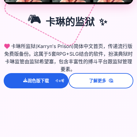
🎮
✨
🎮
卡琳的监狱
卡琳所监狱(Karryn's Prison)简体中文首页，传递流行版
免费版备份。这属于5套RPG+SLG结合的软件，扮演典狱时
卡琳监管由监狱希望塞，包含丰富性的搏斗平台跟监狱管理
要素。
💫
✨
⭐
🤔
润色版下载
了解更多