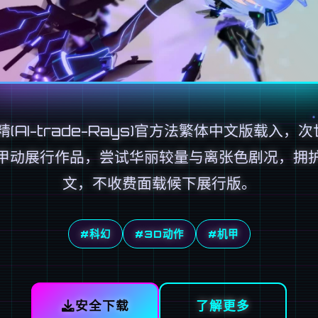
(AI-trade-Rays)官方法繁体中文版载入，
甲动展行作品，尝试华丽较量与离张色剧况，拥
文，不收费面载候下展行版。
#科幻
#3D动作
#机甲
安全下载
了解更多