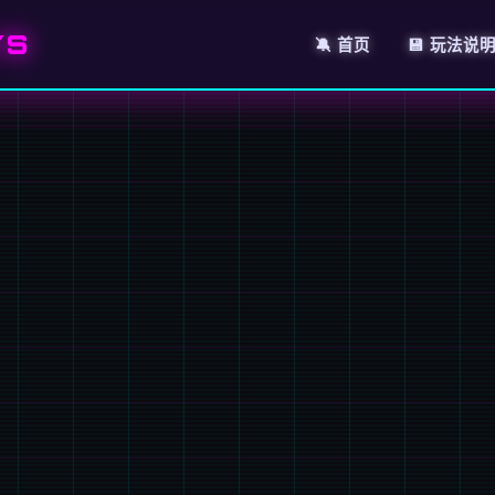
YS
🔕 首页
💾 玩法说