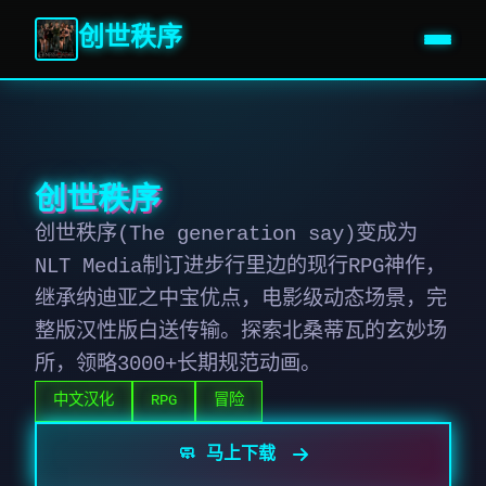
创世秩序
创世秩序
创世秩序(The generation say)变成为
NLT Media制订进步行里边的现行RPG神作，
继承纳迪亚之中宝优点，电影级动态场景，完
整版汉性版白送传输。探索北桑蒂瓦的玄妙场
所，领略3000+长期规范动画。
中文汉化
RPG
冒险
🧼 马上下载