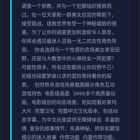
调查一个邪教，并与一个犯罪组织擦肩而
过。在一位天使和一群美女后宫的帮助下，
接受挑战，拯救世界免受一个神秘威胁的侵
害。为了让你的调查更加刺激和令人屏息，
你将会遇见最迷人且独一无二的女性角色阵
容。 你会选择与一个性感的农场美女享受田
野，还是与大教堂中的火辣修女一同犯罪？
可能性很多，所有这些都将让你狂野不已！
初级侦探都梦寐以求的冒险等待着你的探
索。 创世秩序游戏场景截图展示角色互动
游戏特色 电影级画面 3000多个高质量动
画，电影级别的动态场景，宛如观看好莱坞
大片 完整汉化 完整中文汉化版本，包括动
态字幕，为中文玩家提供无障碍体验 丰富剧
情 复杂的故事情节，充满神秘、转折和震惊
揭示的迷人故事 作弊功能 内置作弊功能，