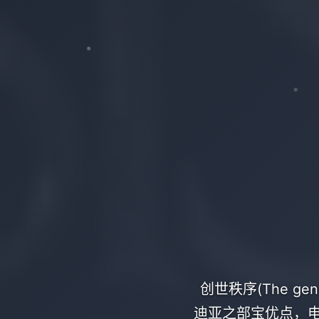
创世秩序(The ge
迪亚之部宝优点，