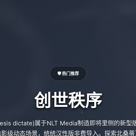
🛡️ 热门推荐
创世秩序
nesis dictate)属于NLT Media制造即将里侧的
电影级动态场景，统统汉性版非费导入。探索北桑蒂