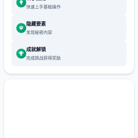
快速上手基础操作
隐藏要素
发现秘密内容
想是这么想，但同居可以不用顾虑外人眼光亲
成就解锁
热，最终我没能抵挡诱惑。
完成挑战获得奖励
马上下载 与青梅竹马大小姐甜
密性福的同居生活
当然我也希望他们重归于好，有什么好的方法