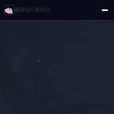
绯月仙行录官网