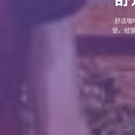
舒适咖啡
受。经