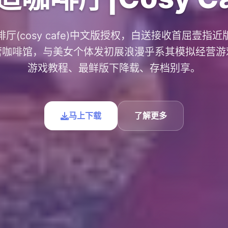
厅(cosy cafe)中文版授权，白送接收首屈壹指
营咖啡馆，与美女个体发初展浪漫乎系其模拟经营游
游戏教程、最鲜版下降载、存档别享。
马上下载
了解更多