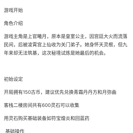
游戏开始
角色介绍
游戏主角是上官曦月，原本是皇室公主，因宫廷大火而流落
民间，后被凌霄宫上仙收为关门弟子。她身怀天灵根，但九
年来却无法筑基，这次秘境试炼是她最后的机会。
初始设定
开局拥有150古币，建议优先兑换青霜丹丹方和月弥曲
客栈二楼房间共有600灵石可以收集
用灵石购买基础装备如符宝煌炎和回蓝药
基础操作