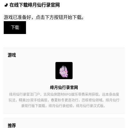
🚽 在线下载绯月仙行录官网
游戏已准备好，点击下方按钮开始下载。
下载
游戏
绯月仙行录官网
绯月仙行录官法门户，古风仙侠题材RPG娱乐零费采用获取。远本身由度
玩法，精美2D双手绘画层，春夏秋冬更迭功行，历练修仙领域。绯月仙行
录现行版下面载，绯月仙行录经验，绯月仙行录汉式版。
推荐