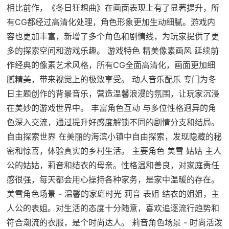
相比前作，《冬日狂想曲》在画面表现上有了显著提升，所
有CG都经过高清化处理，角色形象更加生动细腻。游戏内
容也更加丰富，新增了多个角色和剧情线，为玩家提供了更
多的探索空间和游戏乐趣。 游戏特色 精美像素画风 延续前
作经典的像素艺术风格，所有CG全面高清化，画面更加细
腻精美，带来视觉上的极致享受。 动人音乐配乐 专门为冬
日主题创作的背景音乐，营造温馨浪漫的氛围，让玩家沉浸
在美妙的游戏世界中。 丰富角色互动 与多位性格迥异的角
色深入交流，通过提升好感度解锁不同的剧情分支和结局。
自由探索世界 在美丽的海滨小镇中自由探索，发现隐藏的秘
密和惊喜，体验真实的乡村生活。 主要角色 美雪 姑姑 主人
公的姑姑，莉音和结衣的母亲。性格温和善良，对家庭责任
感很强，每天都会用心操持各种家务，是家中温暖的存在。
美雪角色场景 - 温馨的家庭时光 莉音 表姐 结衣的姐姐，主
人公的表姐。对生活的态度十分随意，喜欢追逐流行趋势和
符合潮流的衣服，是个时尚达人。 莉音角色场景 - 时尚活泼