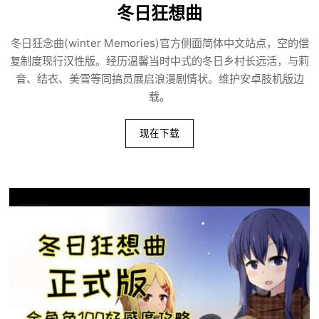
冬日狂想曲
冬日狂念曲(winter Memories)官方侧面简体中文站点，空的偿
复制度现行汉性版。经历温馨当时中式的冬日乡村长远活，与莉
音、结衣、美雪等同搞员展启浪漫剧情状。维护安卓肢机版边
载。
现在下载