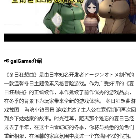
📢 galGame介绍
《冬日狂想曲》是由日本知名开发者ドージンオトメ制作的
一款温馨冬日主题像素风格冒险游戏。作为广受好评的《夏
日狂想曲》的正统续作，本作延续了前作优秀的游戏品质，
在冬季的背景下为玩家带来全新的游戏体验。 冬日狂想曲游
戏截图 - 海滨小镇雪景 游戏讲述了主人公在寒假期间再次回
到乡下姑姑家的故事。时光荏苒，距离那个难忘的夏日已经
过去了半年，在这个白雪皑皑的冬季，你将与熟悉的角色们
重新相聚，在温馨的家庭氛围中度过一个充满回忆的假期。