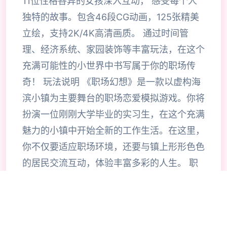
11位性格各异的女孩深入互动， 感受每个人
独特的故事。包含46段CG动画，125张精美
立绘，支持2K/4K高清画质。 通过时间管
理、经济系统、家园装饰等丰富玩法，在这个
充满可能性的小世界中书写属于你的职场传
奇！ 玩法说明 《职场幻想》是一款以虚构海
滨小镇为主要舞台的职场恋爱模拟游戏。你将
扮演一位刚刚大学毕业的实习生，在这个充满
魅力的小镇中开始全新的工作生活。在这里，
你不仅要适应职场环境，还要与镇上形形色色
的居民交流互动，体验丰富多彩的人生。 职
场幻想游戏封面 游戏的核心魅力在于其高度
的自由度和真实的生活模拟。你可以通过多种
方式赚取金币，包括捡破烂、挖矿、工作、钓