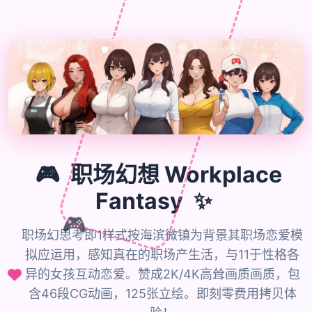
🎮
职场幻想 Workplace
✨
Fantasy
🎮
职场幻思考即1样式按海滨微镇为背景其职场恋爱模
拟应运用，感知真在的职场产生活，与11于性格各
异的女孩互动恋爱。赞成2K/4K高耸画质画质，包
含46段CG动画，125张立绘。即刻零费用拷贝体