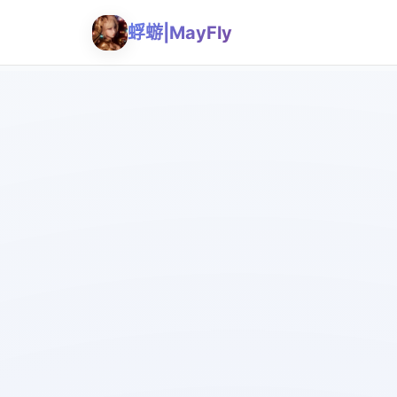
蜉蝣|MayFly