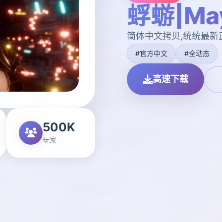
蜉蝣|May
简体中文拷贝,统统最新
#官方中文
#全动态
高速下载
500K
玩家