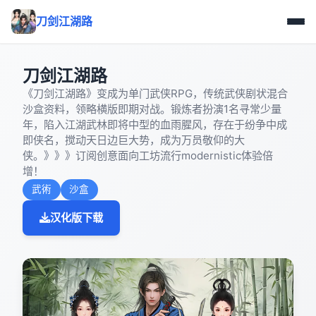
刀剑江湖路
刀剑江湖路
《刀剑江湖路》变成为单门武侠RPG，传统武侠剧状混合
沙盒资料，领略横版即期对战。锻炼者扮演1名寻常少量
年，陷入江湖武林即将中型的血雨腥风，存在于纷争中成
即侠名，搅动天日边巨大势，成为万员敬仰的大
侠。》》》订阅创意面向工坊流行modernistic体验倍
增！
武術
沙盒
汉化版下载