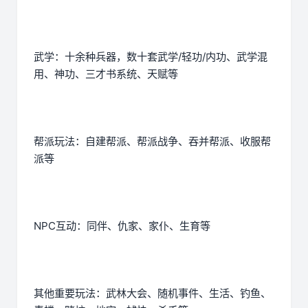
武学：十余种兵器，数十套武学/轻功/内功、武学混
用、神功、三才书系统、天赋等
帮派玩法：自建帮派、帮派战争、吞并帮派、收服帮
派等
NPC互动：同伴、仇家、家仆、生育等
其他重要玩法：武林大会、随机事件、生活、钓鱼、