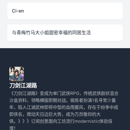
Ci-en
与青梅竹马大小姐甜密幸福的同居生活
刀剑江湖路
《刀剑江湖路》变成为单门武侠RPG，传统武侠剧状混合
沙盒资料，领略横版即期对战。锻炼者扮演1名寻常少量
年，陷入江湖武林即将中型的血雨腥风，存在于纷争中成
即侠名，搅动天日边巨大势，成为万员敬仰的大
侠。》》》订阅创意面向工坊流行modernistic体验倍
增！