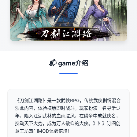
📬 game介绍
《刀剑江湖路》是一款武侠RPG，传统武侠剧情混合
沙盒内容，体验横版即时战斗。玩家扮演一名寻常少
年，陷入江湖武林的血雨腥风，在纷争中成就侠名，
搅动天下大势，成为万人敬仰的大侠。》》》订阅创
意工坊热门MOD体验倍增！