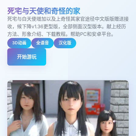
死宅与天使和奇怪的家
死宅与白天使增加以及上奇怪其家官途径中文版版赠送接
收，候下降v1.36更型版，全部侧面汉型版本。献上经历
方法、形象介绍、下载教程。帮助PC和安卓平台。
3D动画
全语音
汉化版
开始游玩