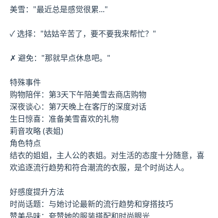
美雪："最近总是感觉很累..."
✓ 选择："姑姑辛苦了，要不要我来帮忙？"
✗ 避免："那就早点休息吧。"
特殊事件
购物陪伴：第3天下午陪美雪去商店购物
深夜谈心：第7天晚上在客厅的深度对话
生日惊喜：准备美雪喜欢的礼物
莉音攻略 (表姐)
角色特点
结衣的姐姐，主人公的表姐。对生活的态度十分随意，喜
欢追逐流行趋势和符合潮流的衣服，是个时尚达人。
好感度提升方法
时尚话题：与她讨论最新的流行趋势和穿搭技巧
赞美品味：夸赞她的服装搭配和时尚眼光