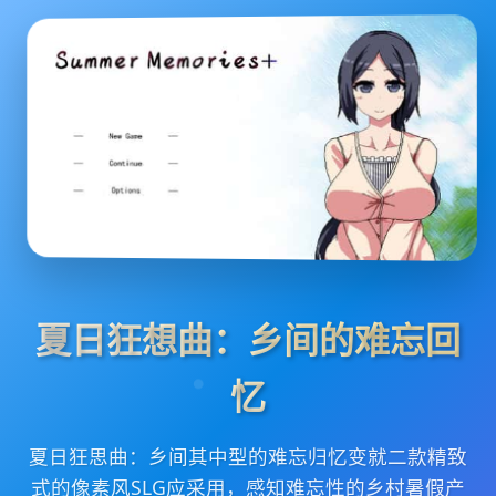
夏日狂想曲：乡间的难忘回
忆
夏日狂思曲：乡间其中型的难忘归忆变就二款精致
式的像素风SLG应采用，感知难忘性的乡村暑假产