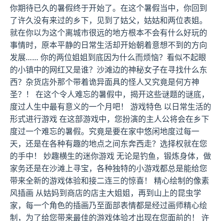
你期待已久的暑假终于开始了。在这个暑假当中，你回到
了许久没有来过的乡下，见到了姑父，姑姑和两位表姐。
就在你以为这个离城市很远的地方根本不会有什么好玩的
事情时，原本平静的日常生活却开始朝着意想不到的方向
发展…… 你的两位姐姐到底因为什么而烦恼？看似不起眼
的小镇中的网红又是谁？沙滩边的神秘女子在寻找什么东
西？杂货店外那个带着诡异面具的怪人又究竟是何方神
圣？！ 在这个令人难忘的暑假中，揭开这些谜题的谜底，
度过人生中最有意义的一个月吧！ 游戏特色 以日常生活的
形式进行游戏 在这部游戏中，您扮演的主人公将会在乡下
度过一个难忘的暑假。究竟是要在家中悠闲地度过每一
天，还是在各种有趣的地点之间东奔西走？选择权就在您
的手中！ 妙趣横生的迷你游戏 无论是钓鱼，锻炼身体，做
家务还是在沙滩上寻宝，各种独特的小游戏都总是能给您
带来全新的游戏体验和接二连三的惊喜！ 精心绘制的像素
风插画 从姑妈到商店的店主大姐姐，再到山上的昆虫学
家，每一个角色的插画乃至面部表情都是经过画师精心绘
制，为了给您带来最佳的游戏体验才出现在您面前的！ 许