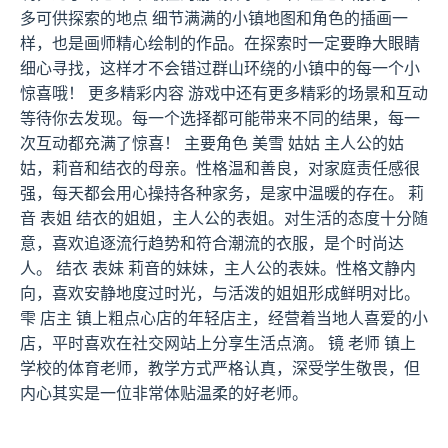
多可供探索的地点 细节满满的小镇地图和角色的插画一
样，也是画师精心绘制的作品。在探索时一定要睁大眼睛
细心寻找，这样才不会错过群山环绕的小镇中的每一个小
惊喜哦！ 更多精彩内容 游戏中还有更多精彩的场景和互动
等待你去发现。每一个选择都可能带来不同的结果，每一
次互动都充满了惊喜！ 主要角色 美雪 姑姑 主人公的姑
姑，莉音和结衣的母亲。性格温和善良，对家庭责任感很
强，每天都会用心操持各种家务，是家中温暖的存在。 莉
音 表姐 结衣的姐姐，主人公的表姐。对生活的态度十分随
意，喜欢追逐流行趋势和符合潮流的衣服，是个时尚达
人。 结衣 表妹 莉音的妹妹，主人公的表妹。性格文静内
向，喜欢安静地度过时光，与活泼的姐姐形成鲜明对比。
雫 店主 镇上粗点心店的年轻店主，经营着当地人喜爱的小
店，平时喜欢在社交网站上分享生活点滴。 镜 老师 镇上
学校的体育老师，教学方式严格认真，深受学生敬畏，但
内心其实是一位非常体贴温柔的好老师。