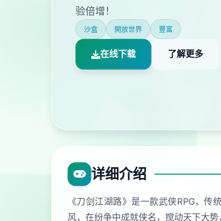
验倍增！
沙盒
開放世界
豐富
在线下载
了解更多
详细介绍
《刀剑江湖路》是一款武侠RPG，传
风，在纷争中成就侠名，搅动天下大势