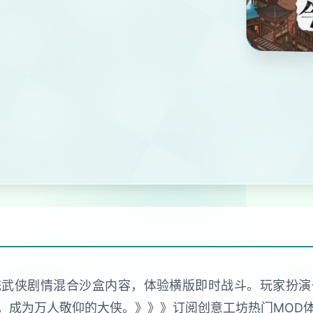
统武侠剧情混合沙盒内容，体验横版即时战斗。玩家扮
，成为万人敬仰的大侠。》》》订阅创意工坊热门MOD