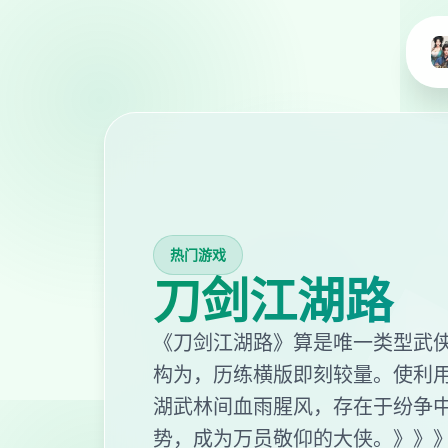
热门游戏
刀剑江湖路
《刀剑江湖路》算是唯一类型武侠
构为，历练横版即刻较量。使利
湖武林间血雨腥风，存在于纷争
势，成为万员敬仰的大侠。》》》