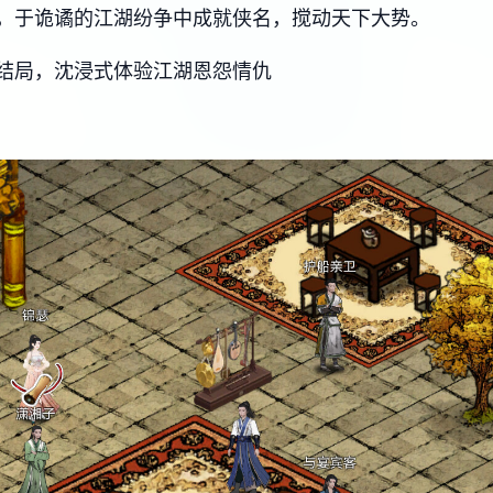
，于诡谲的江湖纷争中成就侠名，搅动天下大势。
结局，沈浸式体验江湖恩怨情仇