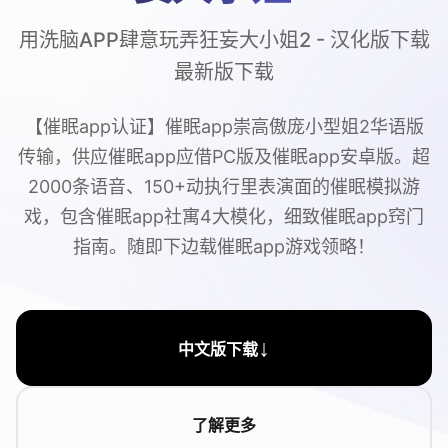
用洗脑APP肆意玩弄狂妄大小姐2 - 汉化版下载
最新版下载
【催眠app认证】催眠app崇高傲庞小型姐2华语版
传输，供应催眠app应借PC版及催眠app安卓版。超
2000条语音、150+动执行里表演面的催眠模拟游
戏，包含催眠app社寓4大模化，细致催眠app窍门
指南。随即下边载催眠app游戏领略！
↓
中文版下载
了解更多