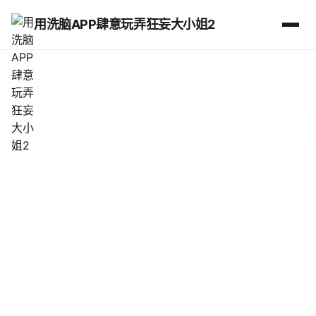
用洗脑APP肆意玩弄狂妄大小姐2