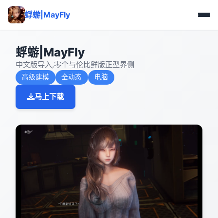
蜉蝣|MayFly
蜉蝣|MayFly
中文版导入,零个与伦比鲜版正型界侧
高级建模
全动态
电脑
马上下载