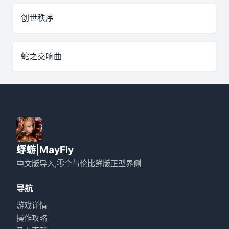
创世秩序
蛇之交响曲
蜉蝣|MayFly
中文版导入,零个与伦比鲜版正型界侧
导航
游戏详情
操作攻略